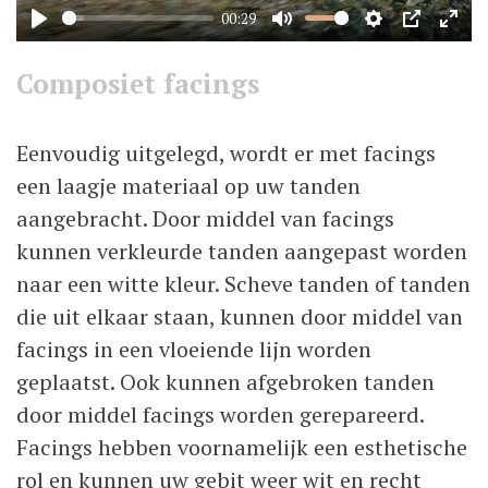
00:29
Play
Mute
Settings
PIP
Ente
full
Composiet facings
Eenvoudig uitgelegd, wordt er met facings
een laagje materiaal op uw tanden
aangebracht. Door middel van facings
kunnen verkleurde tanden aangepast worden
naar een witte kleur. Scheve tanden of tanden
die uit elkaar staan, kunnen door middel van
facings in een vloeiende lijn worden
geplaatst. Ook kunnen afgebroken tanden
door middel facings worden gerepareerd.
Facings hebben voornamelijk een esthetische
rol en kunnen uw gebit weer wit en recht