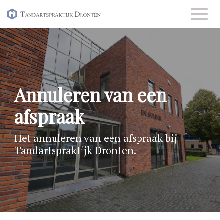
Skip
to
content
Annuleren van een
afspraak
Het annuleren van een afspraak bij
Tandartspraktijk Dronten.