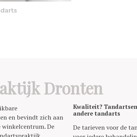
darts
aktijk Dronten
Kwaliteit? Tandartsenp
eikbare
andere tandarts
en en bevindt zich aan
e winkelcentrum. De
De tarieven voor de ta
ndartspraktijk
voor iedere behandelin