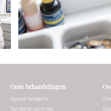
Onze behandelingen
Ov
Spoed tandarts
On
Tandarts controle
Ins