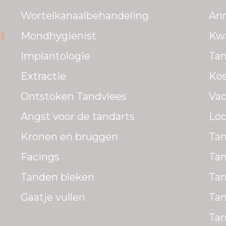
Wortelkanaalbehandeling
Ann
l
Mondhygiënist
Kwa
Implantologie
Tan
Extractie
Kos
Ontstoken Tandvlees
Vac
Angst voor de tandarts
Lo
Kronen en bruggen
Tan
Facings
Ta
Tanden bleken
Tan
Gaatje vullen
Tan
Tan