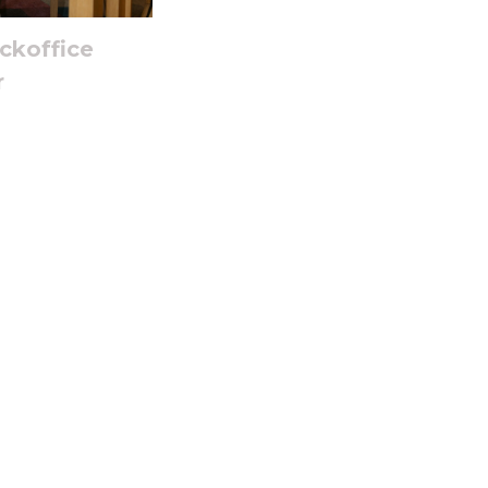
ckoffice
r