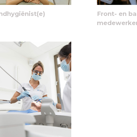
dhygiënist(e)
Front- en ba
medewerke