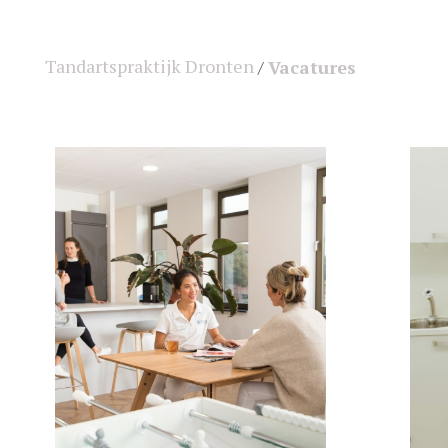
Tandartspraktijk Dronten
Vacatures
/