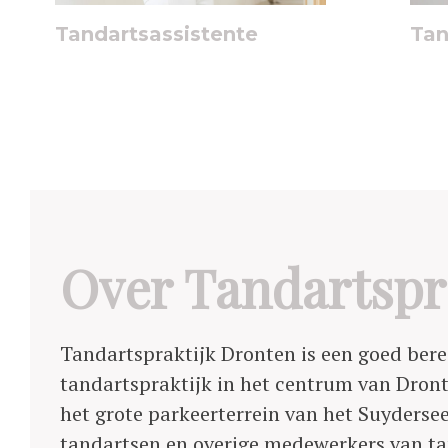
Tandartsassistente
Tan
Over Tandartspr
Tandartspraktijk Dronten is een goed ber
tandartspraktijk in het centrum van Dront
het grote parkeerterrein van het Suyderse
tandartsen en overige medewerkers van ta