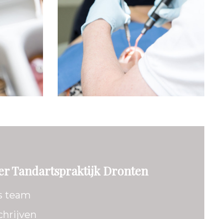
er Tandartspraktijk Dronten
s team
chrijven