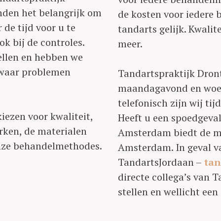
nden het belangrijk om
de kosten voor iedere b
 de tijd voor u te
tandarts gelijk. Kwalit
k bij de controles.
meer.
tellen en hebben we
n waar problemen
Tandartspraktijk Dron
maandagavond en woens
telefonisch zijn wij t
iezen voor kwaliteit,
Heeft u een spoedgeval
rken, de materialen
Amsterdam biedt de mo
nze behandelmethodes.
Amsterdam. In geval v
TandartsJordaan –
tan
directe collega’s van 
stellen en wellicht ee