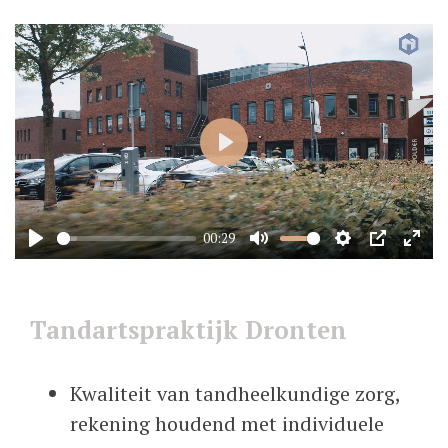
Play
00:29
Play
Mute
Settings
PIP
Ente
full
Tandartspraktijk Dronten
Kwaliteit van tandheelkundige zorg,
rekening houdend met individuele