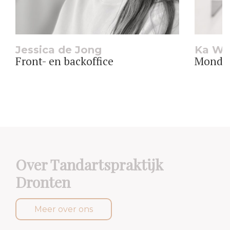
Jessica de Jong
Ka Wa
Front- en backoffice
Mondhy
Over Tandartspraktijk
Dronten
Meer over ons