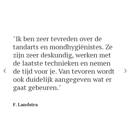
"Ik ben zeer tevreden over de
"Ma
de
tandarts en mondhygiënistes. Ze
des
pen
zijn zeer deskundig, werken met
ass
de laatste technieken en nemen
Ver
Ik
de tijd voor je. Van tevoren wordt
vak
art
ook duidelijk aangegeven wat er
dan
gaat gebeuren."
Dro
F. Landstra
A. V